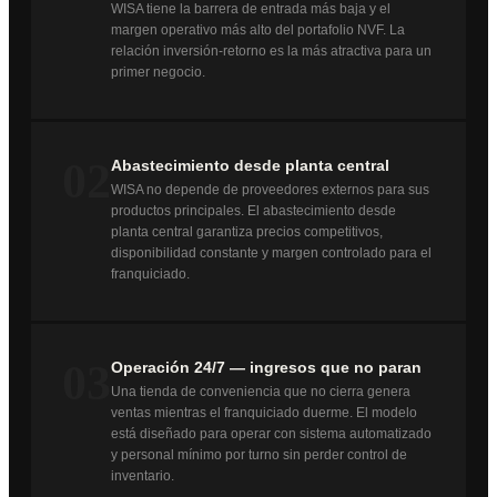
WISA tiene la barrera de entrada más baja y el
margen operativo más alto del portafolio NVF. La
relación inversión-retorno es la más atractiva para un
primer negocio.
02
Abastecimiento desde planta central
WISA no depende de proveedores externos para sus
productos principales. El abastecimiento desde
planta central garantiza precios competitivos,
disponibilidad constante y margen controlado para el
franquiciado.
03
Operación 24/7 — ingresos que no paran
Una tienda de conveniencia que no cierra genera
ventas mientras el franquiciado duerme. El modelo
está diseñado para operar con sistema automatizado
y personal mínimo por turno sin perder control de
inventario.