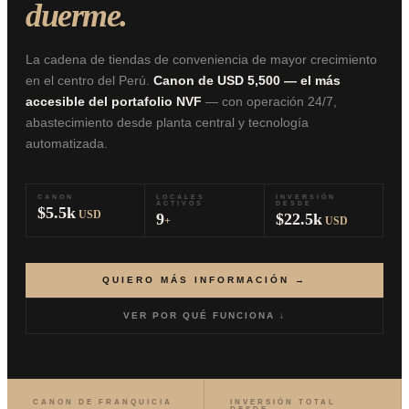
duerme.
La cadena de tiendas de conveniencia de mayor crecimiento
en el centro del Perú.
Canon de USD 5,500 — el más
accesible del portafolio NVF
— con operación 24/7,
abastecimiento desde planta central y tecnología
automatizada.
CANON
LOCALES
INVERSIÓN
ACTIVOS
DESDE
$5.5k
USD
9
$22.5k
+
USD
QUIERO MÁS INFORMACIÓN →
VER POR QUÉ FUNCIONA ↓
CANON DE FRANQUICIA
INVERSIÓN TOTAL