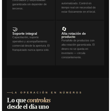
automatizado. Control en
garantizada sin depender de
tiempo real sin necesidad de
terceros.
estar físicamente en el local.
🤝
🔄
Soporte integral
Alta rotación de
producto
Capacitación, soporte
Portafolio de productos con
operativo y acompañamiento
alta rotación garantizada. El
comercial desde la apertura. El
dinero no se queda en
franquiciado nunca opera solo.
inventario — circula
constantemente.
LA OPERACIÓN EN NÚMEROS
Lo que
controlas
desde el día uno