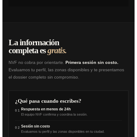
VIDEO DE LA MARCA
PENDIENTE DE SUBIR
La información
completa es
gratis.
NVF no cobra por orientarte.
Primera sesión sin costo.
Evaluamos tu perfil, las zonas disponibles y te presentamos
el dossier completo sin compromiso.
¿Qué pasa cuando escribes?
Respuesta en menos de 24h
01
El equipo NVF confirma y coordina la sesión.
Sesión sin costo
02
Evaluamos tu perfil y las zonas disponibles en tu ciudad.