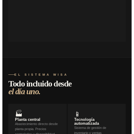
EL SISTEMA WISA
Todo incluido desde
el día uno.
🏭
📱
Planta central
Tecnología
automatizada
Abastecimiento directo desde
Sistema de gestión de
planta propia. Precios
inventario y ventas
controlados y disponibilidad