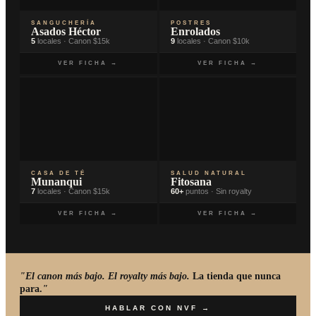
SANGUCHERÍA
POSTRES
Asados Héctor
Enrolados
5
locales · Canon $15k
9
locales · Canon $10k
VER FICHA →
VER FICHA →
CASA DE TÉ
SALUD NATURAL
Munanqui
Fitosana
7
locales · Canon $15k
60+
puntos · Sin royalty
VER FICHA →
VER FICHA →
"El canon más bajo. El royalty más bajo.
La tienda que nunca
para.
"
HABLAR CON NVF →