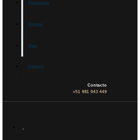
Franquicias
Eventos
Blog
Contacto
Contacto
+51 981 043 449
INICIO