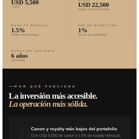
USD 5,500
DESDE
USD 22,500
+ IGV
según zona y formato
ROYALTY MENSUAL
FEE DE MARKETING
1.5%
1%
sobre ventas netas
fondo de publicidad
DURACIÓN CONTRATO
6 años
renovable
POR QUÉ FUNCIONA
La inversión más accesible.
La operación más sólida.
01
Canon y royalty más bajos del portafolio
Con USD 5,500 de canon y 1.5% de royalty mensual,