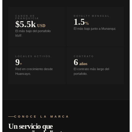
CANON DE
ROYALTY MENSUAL
1.5
FRANQUICIA
$5.5k
%
USD
El más bajo junto a Munanqui.
El más bajo del portafolio
NVF.
LOCALES ACTIVOS
CONTRATO
9
6
+
años
Red en crecimiento desde
El contrato más largo del
Huancayo.
portafolio.
CONOCE LA MARCA
Un servicio que