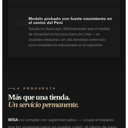
04
Modelo probado con fuerte crecimiento en
el centro del Perú
Nacida en Huancayo, WISA demostró que el modelo
de conveniencia funciona fuera de Lima — en
ciudades medianas con alta densidad comercial y
poca competencia estructurada en el segmento.
LA PROPUESTA
Más que una tienda.
Un servicio permanente.
WISA
no compite con supermercados — ocupa el espacio
que los supermercados no pueden cubrir: el cliente de paso,