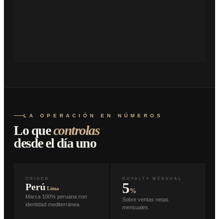
LA OPERACIÓN EN NÚMEROS
Lo que
controlas
desde el día uno
ORIGEN
ROYALTY MENSUAL
5
Perú
Lima
%
Marca 100% peruana con
Sobre ventas netas
identidad mediterránea.
mensuales.