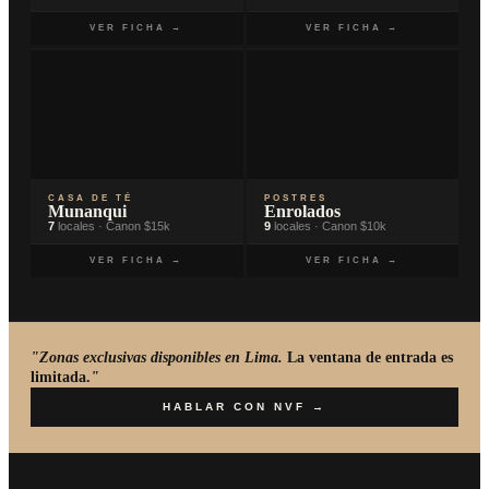
VER FICHA →
VER FICHA →
CASA DE TÉ
POSTRES
Munanqui
Enrolados
7
locales · Canon $15k
9
locales · Canon $10k
VER FICHA →
VER FICHA →
"Zonas exclusivas disponibles en Lima.
La ventana de entrada es
limitada.
"
HABLAR CON NVF →