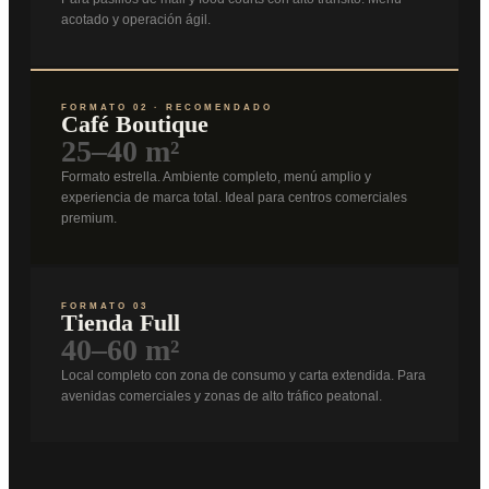
acotado y operación ágil.
FORMATO 02 · RECOMENDADO
Café Boutique
25–40 m²
Formato estrella. Ambiente completo, menú amplio y
experiencia de marca total. Ideal para centros comerciales
premium.
FORMATO 03
Tienda Full
40–60 m²
Local completo con zona de consumo y carta extendida. Para
avenidas comerciales y zonas de alto tráfico peatonal.