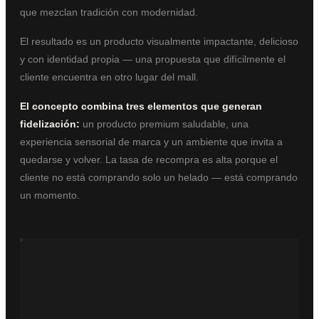
que mezclan tradición con modernidad.
El resultado es un producto visualmente impactante, delicioso
y con identidad propia — una propuesta que difícilmente el
cliente encuentra en otro lugar del mall.
El concepto combina tres elementos que generan
fidelización:
un producto premium saludable, una
experiencia sensorial de marca y un ambiente que invita a
quedarse y volver. La tasa de recompra es alta porque el
cliente no está comprando solo un helado — está comprando
un momento.