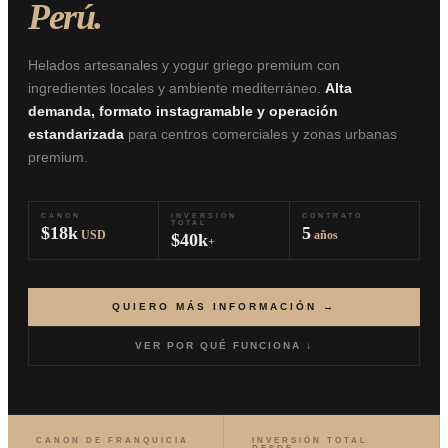
Perú.
Helados artesanales y yogur griego premium con
ingredientes locales y ambiente mediterráneo.
Alta
demanda, formato instagramable y operación
estandarizada
para centros comerciales y zonas urbanas
premium.
CANON
INVERSIÓN
CONTRATO
TOTAL
$18k
5
USD
años
$40k
+
QUIERO MÁS INFORMACIÓN →
VER POR QUÉ FUNCIONA ↓
CANON DE FRANQUICIA
INVERSIÓN TOTAL