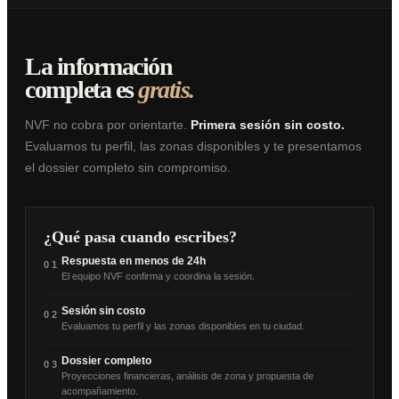
La información
completa es
gratis.
NVF no cobra por orientarte.
Primera sesión sin costo.
Evaluamos tu perfil, las zonas disponibles y te presentamos
el dossier completo sin compromiso.
¿Qué pasa cuando escribes?
Respuesta en menos de 24h
01
El equipo NVF confirma y coordina la sesión.
Sesión sin costo
02
Evaluamos tu perfil y las zonas disponibles en tu ciudad.
Dossier completo
03
Proyecciones financieras, análisis de zona y propuesta de
acompañamiento.